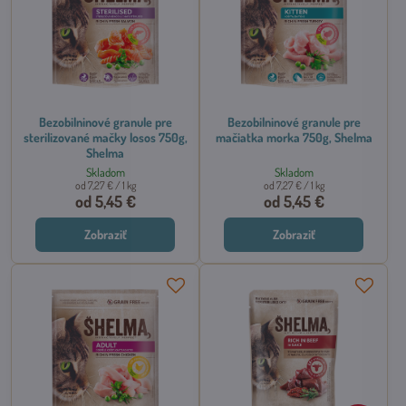
Bezobilninové granule pre
Bezobilninové granule pre
sterilizované mačky losos 750g,
mačiatka morka 750g, Shelma
Shelma
Skladom
Skladom
od 7,27 €
/ 1 kg
od 7,27 €
/ 1 kg
od 5,45 €
od 5,45 €
Zobraziť
Zobraziť