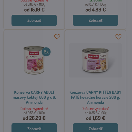
od 0,63 €
/ 100g
od 0,61 €
/ 100g
od 15,19 €
od 4,89 €
Zobraziť
Zobraziť
Konzerva CARNY ADULT
Konzerva CARNY KITTEN BABY
mäsový koktejl 800 g x 6,
PATÉ hovädzie kuracie 200 g,
Animonda
Animonda
Dočasne vypredané
Dočasne vypredané
od 0,55 €
/ 100g
od 0,85 €
/ 100g
od 26,29 €
od 1,69 €
Zobraziť
Zobraziť