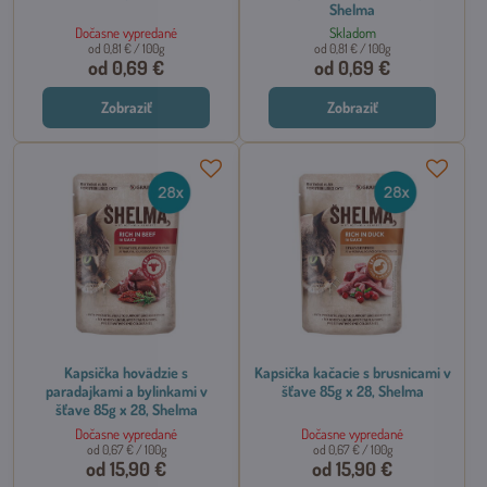
Shelma
Dočasne vypredané
Skladom
od 0,81 €
/ 100g
od 0,81 €
/ 100g
od 0,69 €
od 0,69 €
Zobraziť
Zobraziť
Kapsička hovädzie s
Kapsička kačacie s brusnicami v
paradajkami a bylinkami v
šťave 85g x 28, Shelma
šťave 85g x 28, Shelma
Dočasne vypredané
Dočasne vypredané
od 0,67 €
/ 100g
od 0,67 €
/ 100g
od 15,90 €
od 15,90 €