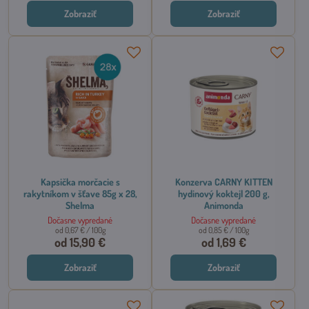
Zobraziť
Zobraziť
Kapsička morčacie s
Konzerva CARNY KITTEN
rakytníkom v šťave 85g x 28,
hydinový koktejl 200 g,
Shelma
Animonda
Dočasne vypredané
Dočasne vypredané
od 0,67 €
/ 100g
od 0,85 €
/ 100g
od 15,90 €
od 1,69 €
Zobraziť
Zobraziť