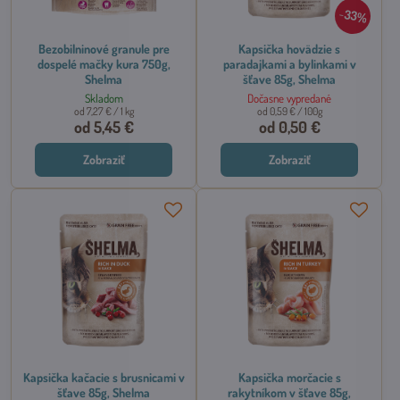
33%
Bezobilninové granule pre
Kapsička hovädzie s
dospelé mačky kura 750g,
paradajkami a bylinkami v
Shelma
šťave 85g, Shelma
Skladom
Dočasne vypredané
od 7,27 €
/ 1 kg
od 0,59 €
/ 100g
od 5,45 €
od 0,50 €
Zobraziť
Zobraziť
Kapsička kačacie s brusnicami v
Kapsička morčacie s
šťave 85g, Shelma
rakytníkom v šťave 85g,