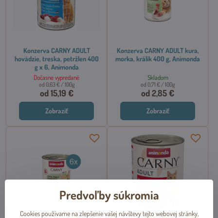
Konzerva CARNY ADULT
Konzerva CARNY ADULT kura,
hovädzie, treska, petržlen 400
morka, králik 400 g, Animonda
g x 6, Animonda
Dočasne vypredané
Skladom
od 0,63 €
/ 100g
od 0,71 €
/ 100g
od 15,19 €
od 2,85 €
Zobraziť
Zobraziť
Predvoľby súkromia
Cookies používame na zlepšenie vašej návštevy tejto webovej stránky,