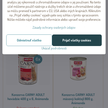
analýzu jej výkonnosti a zhromažďovanie údajov o jej používaní. Na tento
Konzerva CARNY ADULT kura,
Konzerva CARNY ADULT
účel môžeme použiť nástroje a služby tretích strán a zhromaždené údaje
morka, králik 400 g x 6,
hovädzie 400 g, Animonda
sa môžu preniesť k partnerom v EÚ, USA alebo iných krajinách. Kliknutím
Animonda
na „Prijať všetky cookies“ vyjadrujete svoj súhlas s týmto spracovaním.
Dočasne vypredané
Dočasne vypredané
Nižšie môžete nájsť podrobné informácie alebo upraviť svoje preferencie.
od 0,63 €
/ 100g
od 0,71 €
/ 100g
od 15,19 €
od 2,85 €
Zásady ochrany osobných údajov
Zobraziť
Zobraziť
Odmietnuť všetko
Prijať všetky cookies
Ukázať podrobnosti
Konzerva CARNY ADULT
Konzerva CARNY ADULT
hovädzie 400 g x 6, Animonda
mäsový koktejl 800 g,
Animonda
Dočasne vypredané
Skladom