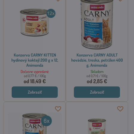
Konzerva CARNY KITTEN
Konzerva CARNY ADULT
hydinový koktejl 200 g x 12,
hovädzie, treska, petržlen 400
Animonda
g, Animonda
Dočasne vypredané
Skladom
od 0,77 €
/ 100g
od 0,71 €
/ 100g
od 18,49 €
od 2,85 €
Zobraziť
Zobraziť