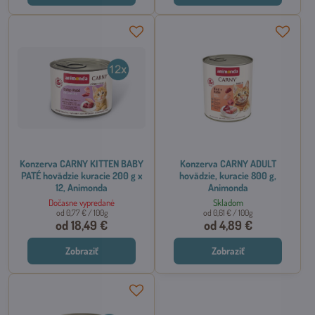
Konzerva CARNY KITTEN BABY
Konzerva CARNY ADULT
PATÉ hovädzie kuracie 200 g x
hovädzie, kuracie 800 g,
12, Animonda
Animonda
Dočasne vypredané
Skladom
od 0,77 €
/ 100g
od 0,61 €
/ 100g
od 18,49 €
od 4,89 €
Zobraziť
Zobraziť