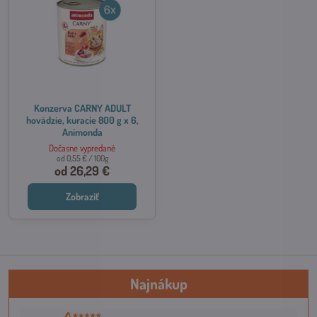
Konzerva CARNY ADULT
hovädzie, kuracie 800 g x 6,
Animonda
Dočasne vypredané
od 0,55 €
/ 100g
od 26,29 €
Zobraziť
Najnákup