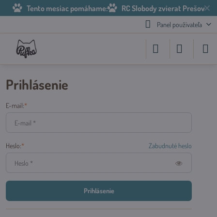
✕
Tento mesiac pomáhame:
RC Slobody zvierat Prešov
Panel používateľa
Prihlásenie
E-mail:
*
Heslo:
*
Zabudnuté heslo
Prihlásenie