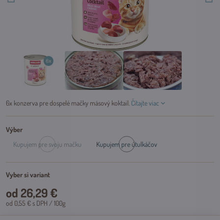
6x konzerva pre dospelé mačky mäsový koktail.
Čítajte viac
Výber
Kupujem pre svoju mačku
Kupujem pre útulkáčov
Dočasne
Skladom
vypredané
ex.
Vyber si variant
od 26,29 €
od 0,55 €
s DPH
/ 100g