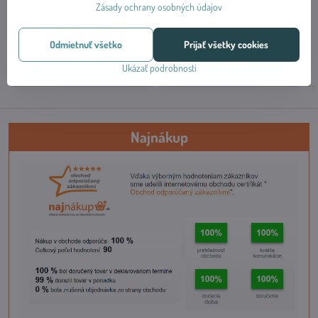
Zásady ochrany osobných údajov
Skladom
Skladom
od 2,75 €
od 6,05 €
Odmietnuť všetko
Prijať všetky cookies
Zobraziť
Zobraziť
Ukázať podrobnosti
Najnákup