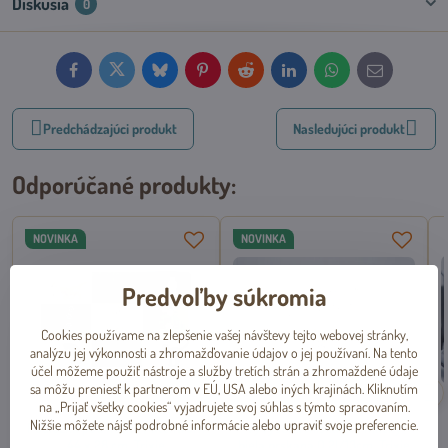
Diskusia
0
Facebook
Twitter
Bluesky
Pinterest
Reddit
LinkedIn
WhatsApp
E-
mail
Predchádzajúci produkt
Nasledujúci produkt
Odporúčané produkty:
NOVINKA
NOVINKA
Predvoľby súkromia
Cookies používame na zlepšenie vašej návštevy tejto webovej stránky,
analýzu jej výkonnosti a zhromažďovanie údajov o jej používaní. Na tento
účel môžeme použiť nástroje a služby tretích strán a zhromaždené údaje
sa môžu preniesť k partnerom v EÚ, USA alebo iných krajinách. Kliknutím
na „Prijať všetky cookies“ vyjadrujete svoj súhlas s týmto spracovaním.
Nižšie môžete nájsť podrobné informácie alebo upraviť svoje preferencie.
Podložka pod misku Patchwork
Vyvýšená miska pre mačky
44 x 28 cm, Trixie
biela prskaná 0,2l/13cm, Trixie