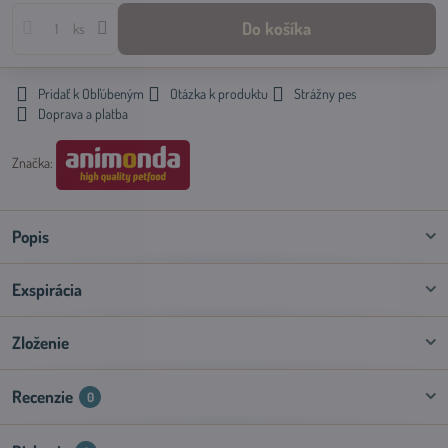
Do košíka
ks
Pridať k Obľúbeným
Otázka k produktu
Strážny pes
Doprava a platba
Značka:
Popis
Exspirácia
Zloženie
Recenzie
0