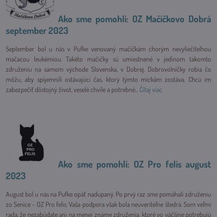
Ako sme pomohli: OZ Mačičkovo Dobrá
september 2023
September bol u nás v Pufke venovaný mačičkám chorým nevyliečiteľnou
mačacou leukémiou. Takéto mačičky sú umiestnené v jedinom takomto
združeniu na samom východe Slovenska, v Dobrej. Dobrovolníčky robia čo
môžu, aby spíjemnili ostávajúci čas, ktorý týmto mickám zostáva. Chcú im
zabezpečiť dôstojný život, veselé chvíle a potrebné...
Čítaj viac
Ako sme pomohli: OZ Pro felis august
2023
August bol u nás na Pufke opäť nadupaný. Po prvý raz sme pomáhali združeniu
zo Senice - OZ Pro felis. Vaša podpora však bola neuveriteľne štedrá. Som veľmi
rada, že nezabúdate ani na menej známe združenia, ktoré vo väčšine potrebujú