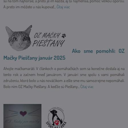
sú na tom najhoršie, a preto je im každá, aj tá najmenšia, pomoc veľkou oporou.
A preto im môžete u nás kupovať...
Čítaj viac
Ako sme pomohli: OZ
Mačky Piešťany január 2025
Ahojte mačkamaráti. V článkoch o pomáhačkách som sa konečne dostala aj na
tento rok a začnem hneď januárom. V januári sme spolu s vami pomáhali
združeniu, ktoré bolo u nás nováčikom a ešte sme mu samozrejme nepomáhali.
Bolo ním OZ Mačky Piešťany. A keďže sú Piešťany...
Čítaj viac