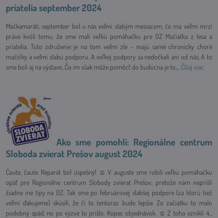
priatelia september 2024
Mačkamaráti, september bol u nás veľmi slabým mesiacom, čo ma veľmi mrzí
práve kvôli tomu, že sme mali veľkú pomáhačku pre OZ Mačiatka z lesa a
priatelia. Toto združenie je na tom veľmi zle - majú samé chronicky choré
mačičky a veľmi slabú podporu. A veľkej podpory sa nedočkali ani od nás. A to
sme boli aj na výstave...Čo im však môže pomôcť do budúcna je to,...
Čítaj viac
Ako sme pomohli: Regionálne centrum
Sloboda zvierat Prešov august 2024
Čaute, čaute. Reparát bol úspešný! ☺ V auguste sme robili veľkú pomáhačku
opäť pre Regionálne centrum Slobody zvierat Prešov, pretože nám neprišli
žiadne iné tipy na OZ. Tak sme po februárovej slabšej podpore (za ktorú tiež
veľmi ďakujeme) skúsili, že či to tentoraz bude lepšie. Zo začiatku to malo
podobný spád, no po výzve to prišlo. Kopec objednávok. ☺ Z toho vznikli 4...