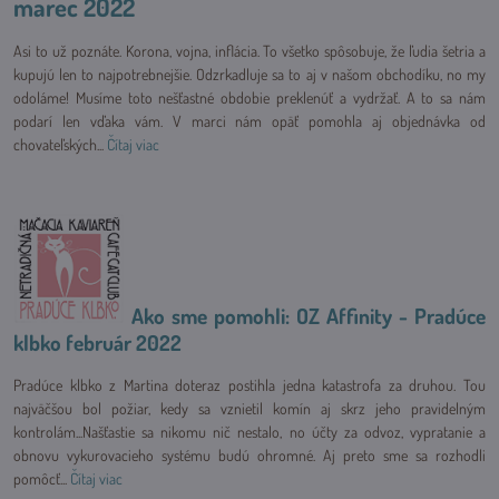
marec 2022
Asi to už poznáte. Korona, vojna, inflácia. To všetko spôsobuje, že ľudia šetria a
kupujú len to najpotrebnejšie. Odzrkadluje sa to aj v našom obchodíku, no my
odoláme! Musíme toto nešťastné obdobie preklenúť a vydržať. A to sa nám
podarí len vďaka vám. V marci nám opäť pomohla aj objednávka od
chovateľských...
Čítaj viac
Ako sme pomohli: OZ Affinity - Pradúce
klbko február 2022
Pradúce klbko z Martina doteraz postihla jedna katastrofa za druhou. Tou
najväčšou bol požiar, kedy sa vznietil komín aj skrz jeho pravidelným
kontrolám...Našťastie sa nikomu nič nestalo, no účty za odvoz, vypratanie a
obnovu vykurovacieho systému budú ohromné. Aj preto sme sa rozhodli
pomôcť...
Čítaj viac