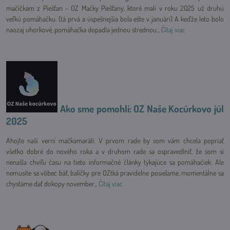
mačičkám z Piešťan - OZ Mačky Piešťany, ktoré mali v roku 2025 už druhú
veľkú pomáhačku. (tá prvá a úspešnejšia bola ešte v januári) A keďže leto bolo
naozaj uhorkové, pomáhačka dopadla jednou strednou...
Čítaj viac
Ako sme pomohli: OZ Naše Kocúrkovo júl
2025
Ahojte naši verní mačkamaráti. V prvom rade by som vám chcela popriať
všetko dobré do nového roka a v druhom rade sa ospravedlniť, že som si
nenašla chvíľu času na tieto informačné články týkajúce sa pomáhačiek. Ale
nemusíte sa vôbec báť, balíčky pre OZtká pravidelne posielame, momentálne sa
chystáme dať dokopy november...
Čítaj viac