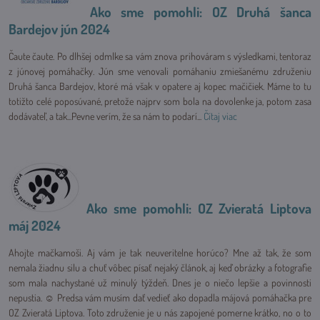
Ako sme pomohli: OZ Druhá šanca
Bardejov jún 2024
Čaute čaute. Po dlhšej odmlke sa vám znova prihováram s výsledkami, tentoraz
z júnovej pomáhačky. Jún sme venovali pomáhaniu zmiešanému združeniu
Druhá šanca Bardejov, ktoré má však v opatere aj kopec mačičiek. Máme to tu
totižto celé poposúvané, pretože najprv som bola na dovolenke ja, potom zasa
dodávateľ, a tak...Pevne verím, že sa nám to podarí...
Čítaj viac
Ako sme pomohli: OZ Zvieratá Liptova
máj 2024
Ahojte mačkamoši. Aj vám je tak neuveritelne horúco? Mne až tak, že som
nemala žiadnu silu a chuť vôbec písať nejaký článok, aj keď obrázky a fotografie
som mala nachystané už minulý týždeň. Dnes je o niečo lepšie a povinnosti
nepustia. ☺ Predsa vám musím dať vedieť ako dopadla májová pomáhačka pre
OZ Zvieratá Liptova. Toto združenie je u nás zapojené pomerne krátko, no o to