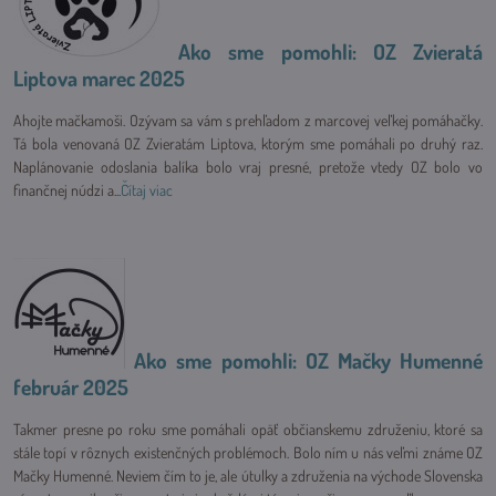
Ako sme pomohli: OZ Zvieratá
Liptova marec 2025
Ahojte mačkamoši. Ozývam sa vám s prehľadom z marcovej veľkej pomáhačky.
Tá bola venovaná OZ Zvieratám Liptova, ktorým sme pomáhali po druhý raz.
Naplánovanie odoslania balíka bolo vraj presné, pretože vtedy OZ bolo vo
finančnej núdzi a...
Čítaj viac
Ako sme pomohli: OZ Mačky Humenné
február 2025
Takmer presne po roku sme pomáhali opäť občianskemu združeniu, ktoré sa
stále topí v rôznych existenčných problémoch. Bolo ním u nás veľmi známe OZ
Mačky Humenné. Neviem čím to je, ale útulky a združenia na východe Slovenska