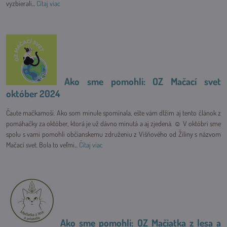
vyzbierali...
Čítaj viac
Ako sme pomohli: OZ Mačací svet
október 2024
Čaute mačkamoši. Ako som minule spomínala, ešte vám dlžím aj tento článok z
pomáhačky za október, ktorá je už dávno minutá a aj zjedená. ☺ V októbri sme
spolu s vami pomohli občianskemu združeniu z Višňového od Žiliny s názvom
Mačací svet. Bola to veľmi...
Čítaj viac
Ako sme pomohli: OZ Mačiatka z lesa a