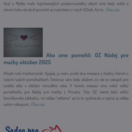
Azyl u Myšky malo najúžasnejších podporovateľov, akých sme kedy videli a
okrem toho ste dosť pomohli aj mačinkám z iných OZtiek. Asi to...
Čítaj viac
Ako sme pomohli: OZ Nádej pre
mačky október 2025
Ahojte naši mačkamaráti. Ajajááj, ja viem, prešli dva mesiace a žiadny článok o
našich/vašich pomáhačkách. Tentoraz vám teda ukážem, čo ste to nakúpili pre
ozetká ešte v októbri minulého roka. V tomto mesiaci sme robili veľkú
pomáhačku pre Nádej pre mačky z Považia. Toto OZ nemá takú veľkú
fanúšikovskú základňu, no vďaka "reklame" sa čo to vyzbieralo a najmä aj vďaka
vašim nákupom...
Čítaj viac