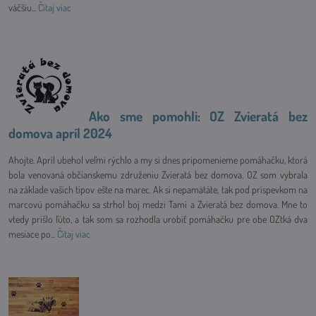
väčšiu...
Čítaj viac
Ako sme pomohli: OZ Zvieratá bez
domova apríl 2024
Ahojte. Apríl ubehol veľmi rýchlo a my si dnes pripomenieme pomáhačku, ktorá
bola venovaná občianskemu združeniu Zvieratá bez domova. OZ som vybrala
na základe vašich tipov ešte na marec. Ak si nepamätáte, tak pod príspevkom na
marcovú pomáhačku sa strhol boj medzi Tami a Zvieratá bez domova. Mne to
vtedy prišlo ľúto, a tak som sa rozhodla urobiť pomáhačku pre obe OZtká dva
mesiace po...
Čítaj viac