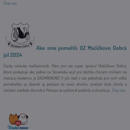
Čítaj viac
Ako sme pomohli: OZ Mačičkovo Dobrá
júl 2024
Čauky mňauky mačkamaráti. Mám pre vás super správu! Mačičkovo Dobrá,
ktoré poskytuje ako jediné na Slovensku azyl pre dožitie chorým mickám na
mačaciu leukémiu je ZACHRÁNENÉ! V júli, keď u nás pebiehala pre nich veľká
pomáhačka sa zbierali aj peniaze na novú strechu, pretože bola zhnitá a
mickám zatekalo dovnútra. Peniaze sa vyzbierať podarilo a strecha je...
Čítaj viac