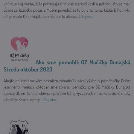
vnútri, ale aj vonku, čiže potrebujú o to viac starostlivosti a potrieb, aby sa mali
dobre za každého počasia. Musím povedať, že to bolo tentoraz ťažké. Dlho nikto
nič pre toto OZ nekúpil, no nakoniec to akotak...
Čítaj viac
Ako sme pomohli: OZ Mačičky Dunajská
Streda október 2023
Ahojte, ani tentoraz vám nesmiem zabudnúť ukázať výsledky pomáhačky. Počas
jesenného mesiaca október sme zbierali peniažky pre OZ Mačičky Dunajská
Streda. Okrem toho prebiehala pre toto OZ aj výzva na krmivo, keramické misky
a hračky. Koniec dobrý...
Čítaj viac