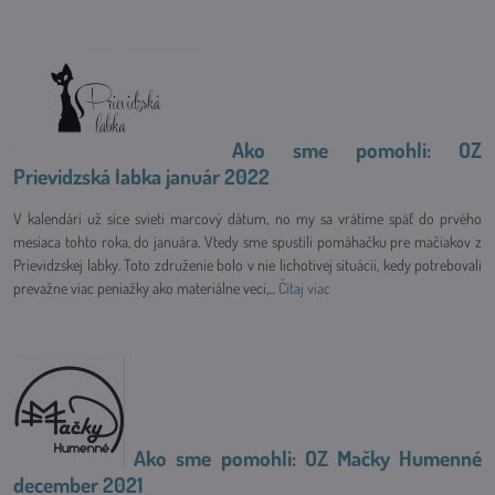
Ako sme pomohli: OZ
Prievidzská labka január 2022
V kalendári už síce svieti marcový dátum, no my sa vrátime späť do prvého
mesiaca tohto roka, do januára. Vtedy sme spustili pomáhačku pre mačiakov z
Prievidzskej labky. Toto združenie bolo v nie lichotivej situácii, kedy potrebovali
prevažne viac peniažky ako materiálne veci,...
Čítaj viac
Ako sme pomohli: OZ Mačky Humenné
december 2021