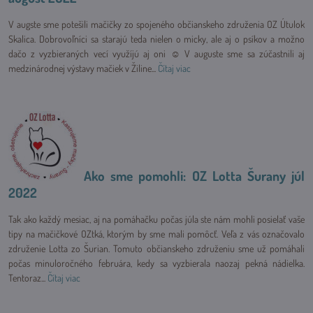
V augste sme potešili mačičky zo spojeného občianskeho združenia OZ Útulok
Skalica. Dobrovoľníci sa starajú teda nielen o micky, ale aj o psíkov a možno
dačo z vyzbieraných vecí využíjú aj oni ☺ V auguste sme sa zúčastnili aj
medzinárodnej výstavy mačiek v Žiline...
Čítaj viac
Ako sme pomohli: OZ Lotta Šurany júl
2022
Tak ako každý mesiac, aj na pomáhačku počas júla ste nám mohli posielať vaše
tipy na mačičkové OZtká, ktorým by sme mali pomôcť. Veľa z vás označovalo
združenie Lotta zo Šurian. Tomuto občianskeho združeniu sme už pomáhali
počas minuloročného februára, kedy sa vyzbierala naozaj pekná nádielka.
Tentoraz...
Čítaj viac