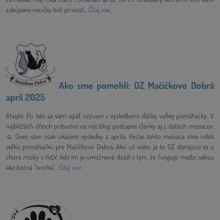
zakúpené vecičky boli priviezť...
Čítaj viac
Ako sme pomohli: OZ Mačičkovo Dobrá
apríl 2025
Ahojte. Po lete sa vám opäť ozývam s výsledkami ďalšej veľkej pomáhačky. V
najbližších dňoch pribudnú na náš blog postupne články aj z ďalších mesiacov.
☺ Dnes vám však ukážem výsledky z apríla. Počas tohto mesiaca sme robili
veľkú pomáhačku pre Mačičkovo Dobrá. Ako už viete, je to OZ starajúce sa o
choré micky s FeLV, kde im je umožnené dožiť s tým, že fungujú medzi sebou
ako bežná "svorka"...
Čítaj viac