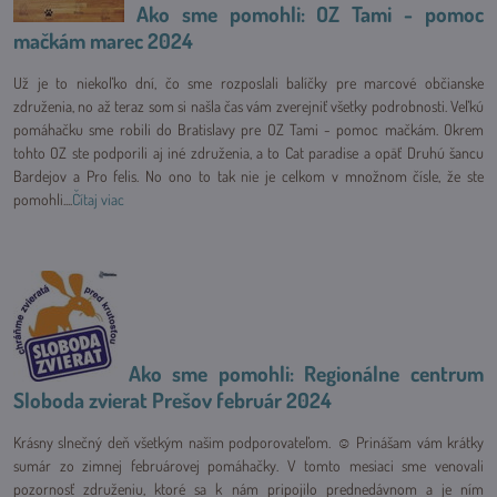
Ako sme pomohli: OZ Tami - pomoc
mačkám marec 2024
Už je to niekoľko dní, čo sme rozposlali balíčky pre marcové občianske
združenia, no až teraz som si našla čas vám zverejniť všetky podrobnosti. Veľkú
pomáhačku sme robili do Bratislavy pre OZ Tami - pomoc mačkám. Okrem
tohto OZ ste podporili aj iné združenia, a to Cat paradise a opäť Druhú šancu
Bardejov a Pro felis. No ono to tak nie je celkom v množnom čísle, že ste
pomohli....
Čítaj viac
Ako sme pomohli: Regionálne centrum
Sloboda zvierat Prešov február 2024
Krásny slnečný deň všetkým našim podporovateľom. ☺ Prinášam vám krátky
sumár zo zimnej februárovej pomáhačky. V tomto mesiaci sme venovali
pozornosť združeniu, ktoré sa k nám pripojilo prednedávnom a je ním