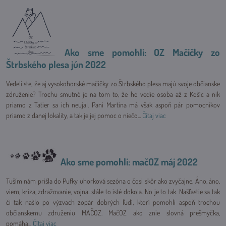
Ako sme pomohli: OZ Mačičky zo
Štrbského plesa jún 2022
Vedeli ste, že aj vysokohorské mačičky zo Štrbského plesa majú svoje občianske
združenie? Trochu smutné je na tom to, že ho vedie osoba až z Košíc a nik
priamo z Tatier sa ich neujal. Pani Martina má však aspoň pár pomocníkov
priamo z danej lokality, a tak je jej pomoc o niečo...
Čítaj viac
Ako sme pomohli: mačOZ máj 2022
Tuším nám prišla do Pufky uhorková sezóna o čosi skôr ako zvyčajne. Áno, áno,
viem, kríza, zdražovanie, vojna...stále to isté dokola. No je to tak. Našťastie sa tak
či tak našlo po výzvach zopár dobrých ľudí, ktorí pomohli aspoň trochou
občianskemu združeniu MAČOZ. MačOZ ako znie slovná prešmyčka,
pomáha...
Čítaj viac