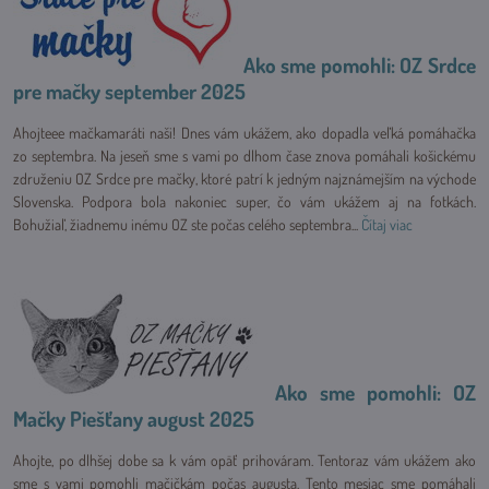
Ako sme pomohli: OZ Srdce
pre mačky september 2025
Ahojteee mačkamaráti naši! Dnes vám ukážem, ako dopadla veľká pomáhačka
zo septembra. Na jeseň sme s vami po dlhom čase znova pomáhali košickému
združeniu OZ Srdce pre mačky, ktoré patrí k jedným najznámejším na východe
Slovenska. Podpora bola nakoniec super, čo vám ukážem aj na fotkách.
Bohužiaľ, žiadnemu inému OZ ste počas celého septembra...
Čítaj viac
Ako sme pomohli: OZ
Mačky Piešťany august 2025
Ahojte, po dlhšej dobe sa k vám opäť prihováram. Tentoraz vám ukážem ako
sme s vami pomohli mačičkám počas augusta. Tento mesiac sme pomáhali