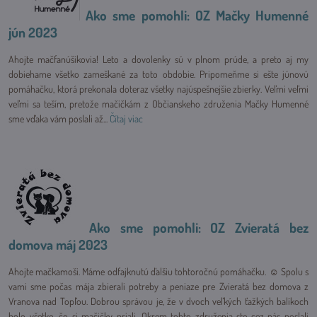
Ako sme pomohli: OZ Mačky Humenné
jún 2023
Ahojte mačfanúšikovia! Leto a dovolenky sú v plnom prúde, a preto aj my
dobiehame všetko zameškané za toto obdobie. Pripomeňme si ešte júnovú
pomáhačku, ktorá prekonala doteraz všetky najúspešnejšie zbierky. Veľmi veľmi
veľmi sa teším, pretože mačičkám z Občianskeho združenia Mačky Humenné
sme vďaka vám poslali až...
Čítaj viac
Ako sme pomohli: OZ Zvieratá bez
domova máj 2023
Ahojte mačkamoši. Máme odfajknutú ďalšiu tohtoročnú pomáhačku. ☺ Spolu s
vami sme počas mája zbierali potreby a peniaze pre Zvieratá bez domova z
Vranova nad Topľou. Dobrou správou je, že v dvoch veľkých ťažkých balíkoch
bolo všetko, čo si mačičky priali. Okrem tohto združenia ste cez nás poslali