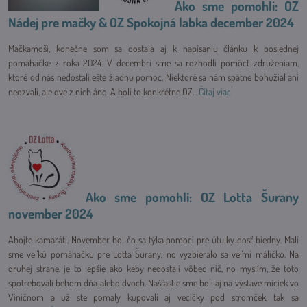
Ako sme pomohli: OZ
Nádej pre mačky & OZ Spokojná labka december 2024
Mačkamoši, konečne som sa dostala aj k napísaniu článku k poslednej
pomáhačke z roka 2024. V decembri sme sa rozhodli pomôcť združeniam,
ktoré od nás nedostali ešte žiadnu pomoc. Niektoré sa nám spätne bohužiaľ ani
neozvali, ale dve z nich áno. A boli to konkrétne OZ...
Čítaj viac
Ako sme pomohli: OZ Lotta Šurany
november 2024
Ahojte kamaráti. November bol čo sa týka pomoci pre útulky dosť biedny. Mali
sme veľkú pomáhačku pre Lotta Šurany, no vyzbieralo sa veľmi máličko. Na
druhej strane, je to lepšie ako keby nedostali vôbec nič, no myslím, že toto
spotrebovali behom dňa alebo dvoch. Našťastie sme boli aj na výstave miciek vo
Viničnom a už ste pomaly kupovali aj vecičky pod stromček, tak sa