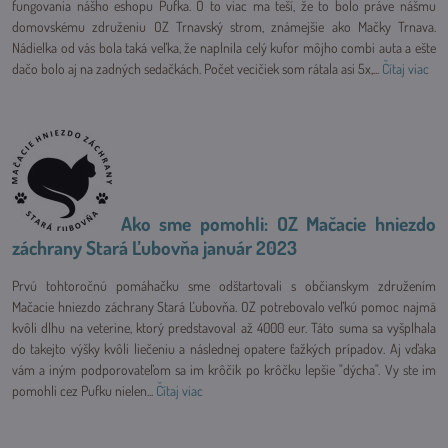
fungovania nášho eshopu Pufka. O to viac ma teší, že to bolo práve nášmu
domovskému združeniu OZ Trnavský strom, známejšie ako Mačky Trnava.
Nádielka od vás bola taká veľka, že naplnila celý kufor môjho combi auta a ešte
dačo bolo aj na zadných sedačkách. Počet vecičiek som rátala asi 5x,...
Čítaj viac
Ako sme pomohli: OZ Mačacie hniezdo
záchrany Stará Ľubovňa január 2023
Prvú tohtoročnú pomáhačku sme odštartovali s občianskym združením
Mačacie hniezdo záchrany Stará Ľubovňa. OZ potrebovalo veľkú pomoc najmä
kvôli dlhu na veterine, ktorý predstavoval až 4000 eur. Táto suma sa vyšplhala
do takejto výšky kvôli liečeniu a následnej opatere ťažkých prípadov. Aj vďaka
vám a iným podporovateľom sa im krôčik po krôčku lepšie "dýcha". Vy ste im
pomohli cez Pufku nielen...
Čítaj viac