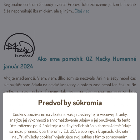
Regionálne centrum Slobody zvierat Prešov. Toto združenie je kombinované,
čiže nepomáhajú iba mickám, ale aj iným...
Čítaj viac
Ako sme pomohli: OZ Mačky Humenné
január 2024
Ahojte mačkamoši. Viem, viem, dlho som sa neozvala. Ani nie, žeby nebol čas,
ale najskôr som čakala na nejaké konzervy, a potom zasa nebol ten čas. ☺ No
všetko u nás naďalej funguje tak ako má. Januárová pomáhačka bola
odovzdaná a aj peniaze. Tie sme stihli poslať ešte vo februári. A komu sme to v
Predvoľby súkromia
januári pomáhali? Po masívnom komentovaní na Facebookovej výzve to
vyhralo...
Čítaj viac
Cookies používame na zlepšenie vašej návštevy tejto webovej stránky,
analýzu jej výkonnosti a zhromažďovanie údajov o jej používaní. Na tento
účel môžeme použiť nástroje a služby tretích strán a zhromaždené údaje
sa môžu preniesť k partnerom v EÚ, USA alebo iných krajinách. Kliknutím
na „Prijať všetky cookies“ vyjadrujete svoj súhlas s týmto spracovaním.