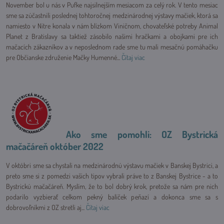
November bol u nás v Pufke najsilnejším mesiacom za celý rok. V tento mesiac
sme sa zúčastnili poslednej tohtoročnej medzinárodnej výstavy mačiek, ktorá sa
namiesto v Nitre konala v nám blízkom Viničnom, chovateľské potreby Animal
Planet z Bratislavy sa taktiež zásobilo našimi hračkami a obojkami pre ich
mačacích zákazníkov a v neposlednom rade sme tu mali mesačnú pomáhačku
pre Občianske združenie Mačky Humenné...
Čítaj viac
Ako sme pomohli: OZ Bystrická
mačačáreň október 2022
V októbri sme sa chystali na medzinárodnú výstavu mačiek v Banskej Bystrici, a
preto sme si z pomedzi vašich tipov vybrali práve to z Banskej Bystrice - a to
Bystrickú mačačáreň. Myslím, že to bol dobrý krok, pretože sa nám pre nich
podarilo vyzbierať celkom pekný balíček peňazí a dokonca sme sa s
dobrovoľníkmi z OZ stretli aj...
Čítaj viac