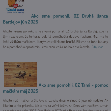
Ako sme pomohli: OZ Druhá šanca
Bardejov jún 2025
Ahojte. Presne po roku sme s vami pomáhali OZ Druhá šanca Bardejov...len s
tým rozdielom, že tentoraz bola tá pomáhačka doslova fiaskom. Mrzí ma to
kvôli všetkým mačiakom, ktorým zostali hladné brušká. Išli sme do toho tak, aby
bola pomáhačka oproti minulému razu lepšia, no bola oveľa oveľa...
Čitaj viac
Ako sme pomohli: OZ Tami - pomoc
mačkám máj 2025
Ahojte, naši mačkamaráti. Ako si užívate dnešnú slnečnú jesennú nedeľu? Ak
čítaním tohto prísevku, tak tomu sa veľmi teším. ☺ Dnes vám napíšem sumár
za mesiac máj roka 2025. Pomáhalo sa OZ Tami z Bratislavy, ktorému sme vami