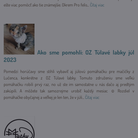
ešte viac pomôcť ako tie známejšie. Okrem Pro felis...
Čítaj viac
Ako sme pomohli: OZ Túlavé labky júl
2023
Pomedzi horúčavy sme stihli vybaviť aj júlovú pomáhačku pre mačičky z
Lučenca, konkrétne z OZ Túlavé labky. Tomuto združeniu sme veľkú
pomáhačku robili prvý raz, no už ste im samostatne u nás dačo aj predtým
zakúpili. A môžete tak samozrejme urobiť každý mesiac ☺ Rozdiel v
pomáhačke obyčajnej a veľkej je len ten, že v júli...
Čítaj viac