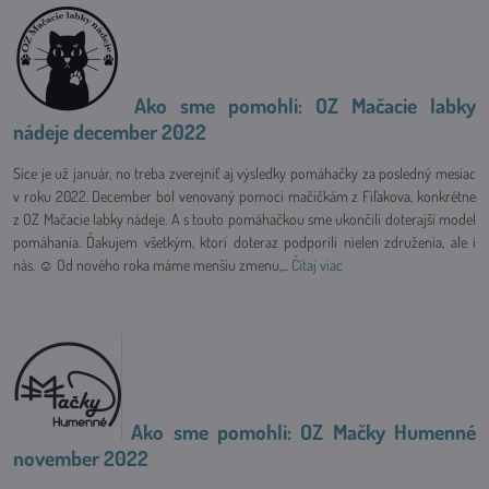
Ako sme pomohli: OZ Mačacie labky
nádeje december 2022
Síce je už január, no treba zverejniť aj výsledky pomáhačky za posledný mesiac
v roku 2022. December bol venovaný pomoci mačičkám z Fiľakova, konkrétne
z OZ Mačacie labky nádeje. A s touto pomáhačkou sme ukončili doterajší model
pomáhania. Ďakujem všetkým, ktorí doteraz podporili nielen združenia, ale i
nás. ☺ Od nového roka máme menšiu zmenu,...
Čítaj viac
Ako sme pomohli: OZ Mačky Humenné
november 2022