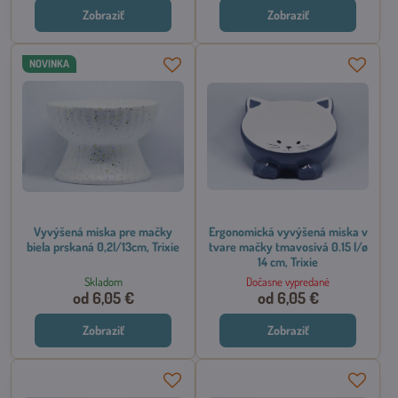
Zobraziť
Zobraziť
NOVINKA
Vyvýšená miska pre mačky
Ergonomická vyvýšená miska v
biela prskaná 0,2l/13cm, Trixie
tvare mačky tmavosivá 0.15 l/ø
14 cm, Trixie
Skladom
Dočasne vypredané
od 6,05 €
od 6,05 €
Zobraziť
Zobraziť