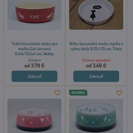
Ťažká keramická miska pre
Nízka keramická miska mačka s
mačku Cat červená
rybou biela 0,25 l/13 cm, Trixie
0,24l/13,5x5 cm, Nobby
Skladom
Dočasne vypredané
od 3,79 €
od 3,49 €
Zobraziť
Zobraziť
NOVINKA