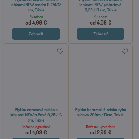
labkami NEW modrá 0,25l/13
labkami NEW pistáciová
cm, Trixie
0,25l/13 cm, Trixie
Skladom
Skladom
od 4,09 €
od 4,09 €
Zobraziť
Zobraziť
Plytká nerezová miska s
Plytká keramická miska ryba
labkami NEW ružová 0,25l/13
vínová 200ml/13cm, Trixie
cm, Trixie
Dočasne vypredané
Dočasne vypredané
od 4,09 €
od 2,99 €