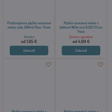
Protišmyková plytká nerezová
Plytká nerezová miska s
miska ryby 200ml/11cm, Trixie
labkami NEW sivá 0,25l/13 cm,
Trixie
Skladom
Dočasne vypredané
od 1,95 €
od 4,09 €
Zobraziť
Zobraziť
Plytká nerezová miska s
Plytká nerezová miska s