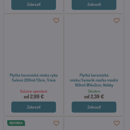
Zobraziť
Zobraziť
Plytká keramická miska ryba
Plytká keramická
fialová 200ml/13cm, Trixie
miska/tanierik mačka modrá
100ml/Ø14x2cm, Nobby
Dočasne vypredané
Skladom
od 2,99 €
od 2,39 €
Zobraziť
Zobraziť
NOVINKA