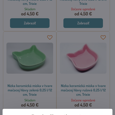
cm, Trixie
Trixie
Skladom
Dočasne vypredané
od 4,50 €
od 4,50 €
Zobraziť
Zobraziť
Nízka keramická miska v tvare
Nízka keramická miska v tvare
mačacej hlavy zelená 0,25 l/12
mačacej hlavy ružová 0,25 l/12
cm, Trixie
cm, Trixie
Skladom
Dočasne vypredané
od 4,50 €
od 4,50 €
Zobraziť
Zobraziť