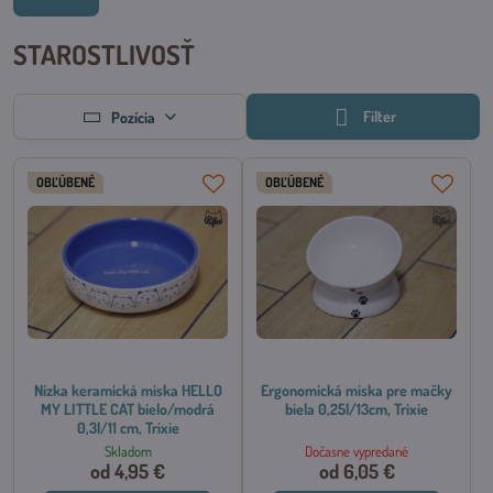
STAROSTLIVOSŤ
Filter
Pozícia
OBĽÚBENÉ
OBĽÚBENÉ
Nízka keramická miska HELLO
Ergonomická miska pre mačky
MY LITTLE CAT bielo/modrá
biela 0,25l/13cm, Trixie
0,3l/11 cm, Trixie
Skladom
Dočasne vypredané
od 4,95 €
od 6,05 €