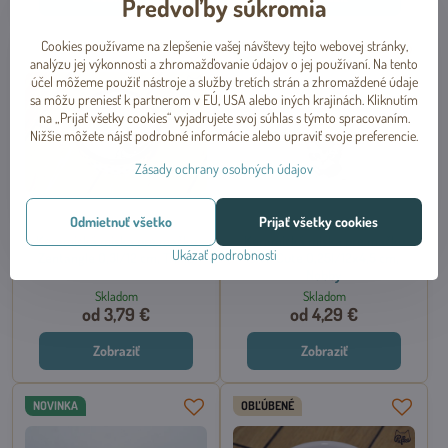
Predvoľby súkromia
Cookies používame na zlepšenie vašej návštevy tejto webovej stránky,
NOVINKA
analýzu jej výkonnosti a zhromažďovanie údajov o jej používaní. Na tento
účel môžeme použiť nástroje a služby tretích strán a zhromaždené údaje
sa môžu preniesť k partnerom v EÚ, USA alebo iných krajinách. Kliknutím
na „Prijať všetky cookies“ vyjadrujete svoj súhlas s týmto spracovaním.
Nižšie môžete nájsť podrobné informácie alebo upraviť svoje preferencie.
Zásady ochrany osobných údajov
Odmietnuť všetko
Prijať všetky cookies
Keramická miska pre mačku
Keramická miska pre mačku
Ukázať podrobnosti
Zentangle 0,3l/12 cm, Trixie
sivá Cute 0,25l/12x4,5 cm,
Nobby
Skladom
Skladom
od 3,79 €
od 4,29 €
Zobraziť
Zobraziť
NOVINKA
OBĽÚBENÉ