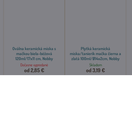
Oválna keramická miska s
Plytká keramická
mačkou biela-béžová
miska/tanierik mačka čierna a
120ml/17x11 cm, Nobby
zlatá 100ml/Ø14x2cm, Nobby
Dočasne vypredané
Skladom
od 2,85 €
od 3,19 €
Zobraziť
Zobraziť