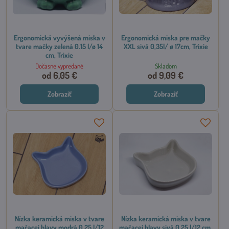
Ergonomická vyvýšená miska v
Ergonomická miska pre mačky
tvare mačky zelená 0.15 l/ø 14
XXL sivá 0,35l/ ø 17cm, Trixie
cm, Trixie
Dočasne vypredané
Skladom
od 6,05 €
od 9,09 €
Zobraziť
Zobraziť
Nízka keramická miska v tvare
Nízka keramická miska v tvare
mačacej hlavy modrá 0,25 l/12
mačacej hlavy sivá 0,25 l/12 cm,