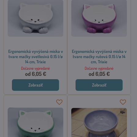
Ergonomická vyvýšená miska v
Ergonomická vyvýšená miska v
tvare mačky svetlosivá 0.15 l/ø
tvare mačky ružová 0.15 l/ø 14
14 cm, Trixie
cm, Trixie
Dočasne vypredané
Dočasne vypredané
od 6,05 €
od 6,05 €
Zobraziť
Zobraziť