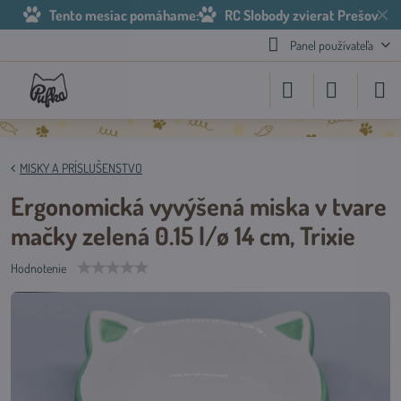
✕
Tento mesiac pomáhame:
RC Slobody zvierat Prešov
Panel používateľa
MISKY A PRÍSLUŠENSTVO
Ergonomická vyvýšená miska v tvare
mačky zelená 0.15 l/ø 14 cm, Trixie
Hodnotenie