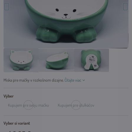
Miska pre mačky v rozkošnom dizajne.
Čítajte viac
Výber
Kupujem pre svoju mačku
Kupujem pre útulkáčov
Dočasne
Dočasne
vypredané
vypredané
Vyber si variant