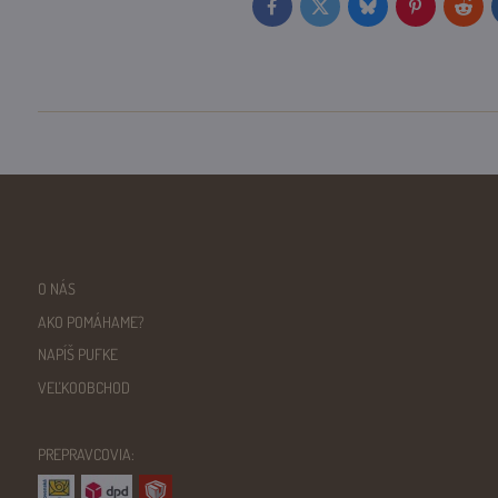
Facebook
Twitter
Bluesky
Pinterest
Reddi
O NÁS
AKO POMÁHAME?
NAPÍŠ PUFKE
VEĽKOOBCHOD
PREPRAVCOVIA: