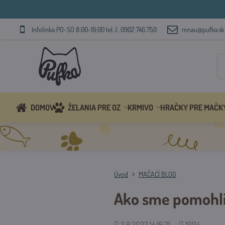
Infolinka PO-SO 8:00-19:00 tel. č. 0902 746 750
mnau@pufka.sk
DOMOV
ŽELANIA PRE OZ
KRMIVO
HRAČKY PRE MAČK
Úvod
MAČACÍ BLOG
Ako sme pomohli:
Pridané
Počet
3.9.2022 14:16:21
1004