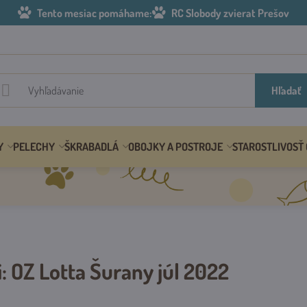
Tento mesiac pomáhame:
RC Slobody zvierat Prešov
Hľadať
Y
PELECHY
ŠKRABADLÁ
OBOJKY A POSTROJE
STAROSTLIVOSŤ
 OZ Lotta Šurany júl 2022