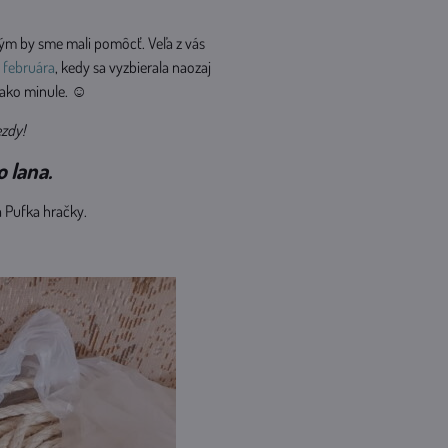
rým by sme mali pomôcť. Veľa z vás
o
februára
, kedy sa vyzbierala naozaj
c ako minule. ☺
ezdy!
o lana.
a Pufka hračky.