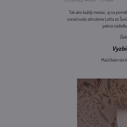
zobrazení
Tak ako každý mesiac, aj na pomáh
označovalo združenie Lotta zo Šu
pekná nádielka
Ďaku
Vyzbie
Mačičkám ste k