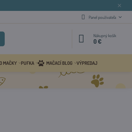
✕
Panel používateľa
Nákupný košík
0 €
 O MAČKY
PUFKA
MAČACÍ BLOG
VÝPREDAJ