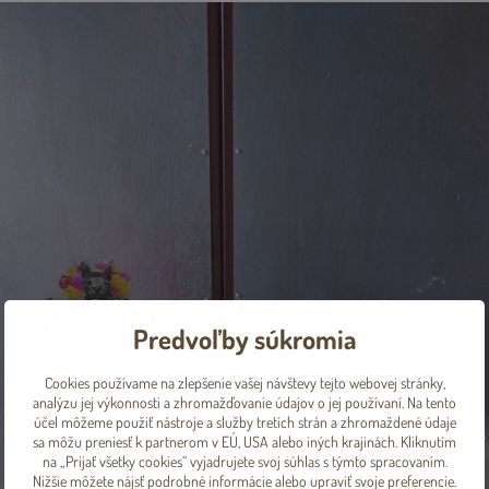
Predvoľby súkromia
Cookies používame na zlepšenie vašej návštevy tejto webovej stránky,
analýzu jej výkonnosti a zhromažďovanie údajov o jej používaní. Na tento
účel môžeme použiť nástroje a služby tretích strán a zhromaždené údaje
sa môžu preniesť k partnerom v EÚ, USA alebo iných krajinách. Kliknutím
na „Prijať všetky cookies“ vyjadrujete svoj súhlas s týmto spracovaním.
Nižšie môžete nájsť podrobné informácie alebo upraviť svoje preferencie.