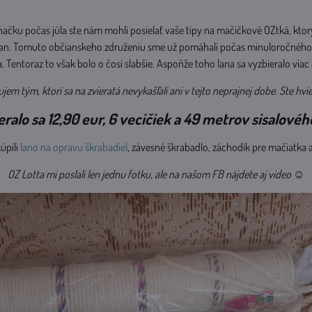
ačku počas júla ste nám mohli posielať vaše tipy na mačičkové OZtká, kto
rian. Tomuto občianskeho združeniu sme už pomáhali počas minuloročnéh
. Tentoraz to však bolo o čosi slabšie. Aspoňže toho lana sa vyzbieralo via
jem tým, ktorí sa na zvieratá nevykašľali ani v tejto neprajnej dobe. Ste hvi
ralo sa 12,90 eur, 6 vecičiek a 49 metrov sisalovéh
úpili
lano na opravu škrabadiel
, závesné škrabadlo, záchodík pre mačiatka 
OZ Lotta mi poslali len jednu fotku, ale na našom FB nájdete aj video ☺