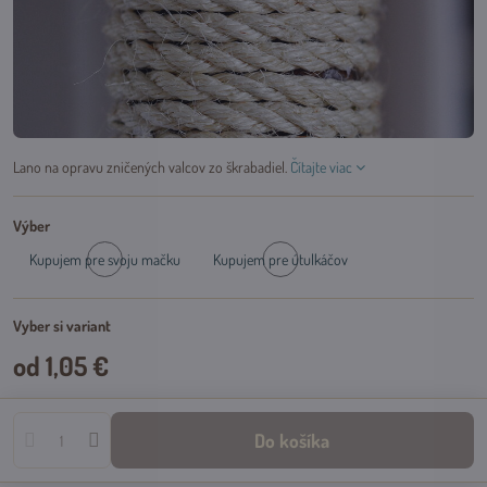
Lano na opravu zničených valcov zo škrabadiel.
Čítajte viac
Výber
Kupujem pre svoju mačku
Kupujem pre útulkáčov
Skladom
Skladom
Vyber si variant
od 1,05 €
Do košíka