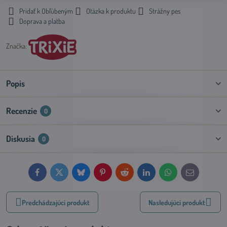
Pridať k Obľúbeným
Otázka k produktu
Strážny pes
Doprava a platba
Značka:
Popis
Recenzie
0
Diskusia
0
Facebook
Twitter
Bluesky
Pinterest
Reddit
LinkedIn
WhatsApp
E-
mail
Predchádzajúci produkt
Nasledujúci produkt