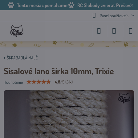
✕
Tento mesiac pomáhame:
RC Slobody zvierat Prešov
Panel používateľa
ŠKRABADLÁ MALÉ
Sisalové lano šírka 10mm, Trixie
4.8
/
5
(
51
x)
Hodnotenie