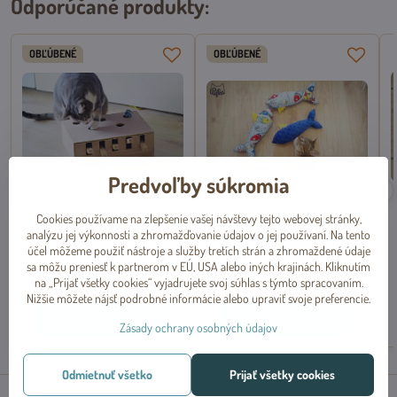
Odporúčané produkty:
OBĽÚBENÉ
OBĽÚBENÉ
Predvoľby súkromia
Cookies používame na zlepšenie vašej návštevy tejto webovej stránky,
Mačací klavír Whac-A-Mole 24
Kopacia plyšová ryba s
analýzu jej výkonnosti a zhromažďovanie údajov o jej používaní. Na tento
x 34 cm, Pufka
catnipom pre mačky - Sardínia,
účel môžeme použiť nástroje a služby tretích strán a zhromaždené údaje
Pufka
sa môžu preniesť k partnerom v EÚ, USA alebo iných krajinách. Kliknutím
Skladom
Skladom
na „Prijať všetky cookies“ vyjadrujete svoj súhlas s týmto spracovaním.
od 23,75 €
od 5,49 €
Nižšie môžete nájsť podrobné informácie alebo upraviť svoje preferencie.
Zobraziť
Zobraziť
Zásady ochrany osobných údajov
Odmietnuť všetko
Prijať všetky cookies