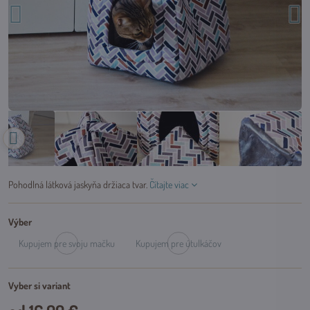
Pohodlná látková jaskyňa držiaca tvar.
Čítajte viac
Výber
Kupujem pre svoju mačku
Kupujem pre útulkáčov
Dočasne
Dočasne
vypredané
vypredané
Vyber si variant