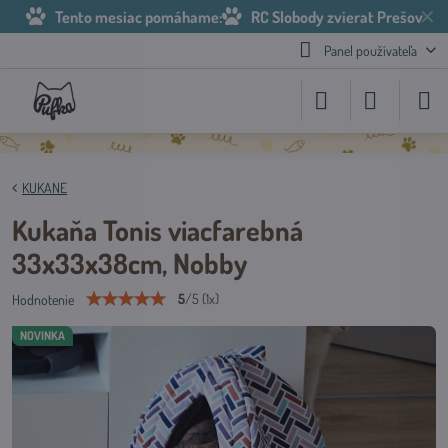
✕
Tento mesiac pomáhame:
RC Slobody zvierat Prešov
Panel používateľa
KUKANE
Kukaňa Tonis viacfarebná
33x33x38cm, Nobby
5
/
5
(
1
x)
Hodnotenie
NOVINKA