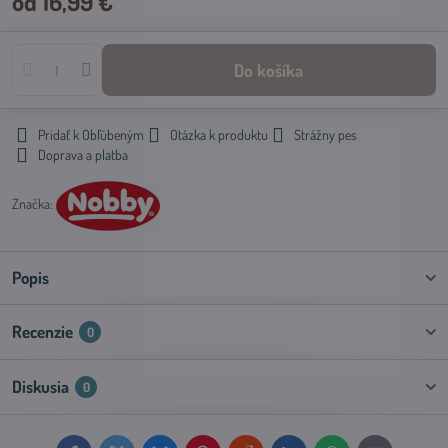
od 16,99 €
Do košíka
Pridať k Obľúbeným
Otázka k produktu
Strážny pes
Doprava a platba
Značka:
Popis
Recenzie
0
Diskusia
0