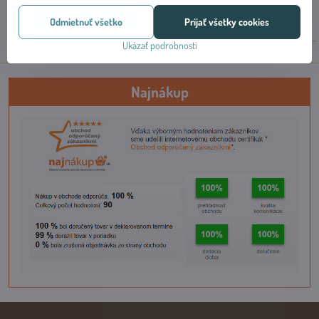
Zobraziť
Zobraziť
Odmietnuť všetko
Prijať všetky cookies
Ukázať podrobnosti
Najnákup