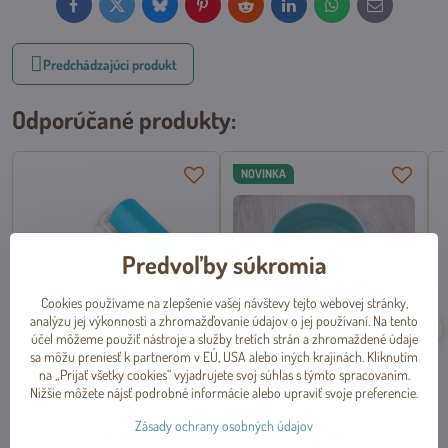
Facebook
Twitter
Bluesky
Pinterest
Reddit
LinkedIn
WhatsApp
E-
mail
Predchádzajúci produkt
Odporúčané produkty:
NOVINKA
Predvoľby súkromia
Cookies používame na zlepšenie vašej návštevy tejto webovej stránky,
analýzu jej výkonnosti a zhromažďovanie údajov o jej používaní. Na tento
účel môžeme použiť nástroje a služby tretích strán a zhromaždené údaje
sa môžu preniesť k partnerom v EÚ, USA alebo iných krajinách. Kliknutím
Umývateľný čistiaci valček na
Keramická miska na vodu alebo
na „Prijať všetky cookies“ vyjadrujete svoj súhlas s týmto spracovaním.
chlpy modrý, Stoklasa
granule STRIO M mintová
Nižšie môžete nájsť podrobné informácie alebo upraviť svoje preferencie.
0,6l/15x6 cm
Dočasne vypredané
Skladom
Zásady ochrany osobných údajov
od 2,85 €
od 8,99 €