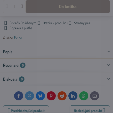
Do košíka
Pridať k Obľúbeným
Otázka k produktu
Strážny pes
Doprava a platba
Značka:
Pufka
Popis
Recenzie
0
Diskusia
0
Facebook
Twitter
Bluesky
Pinterest
Reddit
LinkedIn
WhatsApp
E-
mail
Predchádzajúci produkt
Nasledujúci produkt