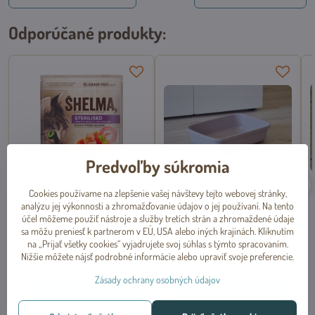
Odporúčané produkty:
Predvoľby súkromia
Cookies používame na zlepšenie vašej návštevy tejto webovej stránky,
Bezobilninové granule pre
WC pre mačiatka z
analýzu jej výkonnosti a zhromažďovanie údajov o jej používaní. Na tento
sterilizované mačky losos 750g,
recyklovaného plastu KITTY
účel môžeme použiť nástroje a služby tretích strán a zhromaždené údaje
Shelma
NEW sivobéžová pastelová
sa môžu preniesť k partnerom v EÚ, USA alebo iných krajinách. Kliknutím
27x9x37cm, Trixie
na „Prijať všetky cookies“ vyjadrujete svoj súhlas s týmto spracovaním.
Skladom
Dočasne vypredané
od 7,27 €
/ 1 kg
Nižšie môžete nájsť podrobné informácie alebo upraviť svoje preferencie.
od 5,45 €
od 3,79 €
Zásady ochrany osobných údajov
Zobraziť
Zobraziť