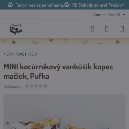
✕
Tento mesiac pomáhame:
RC Slobody zvierat Prešov
Panel používateľa
CATNIPOVÉ HRAČKY
MINI kocúrnikový vankúšik kopec
mačiek, Pufka
Hodnotenie