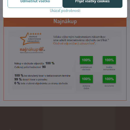
Odmietnuť všetko
Prijať všetky cookies
Ukázať podrobnosti
Najnákup