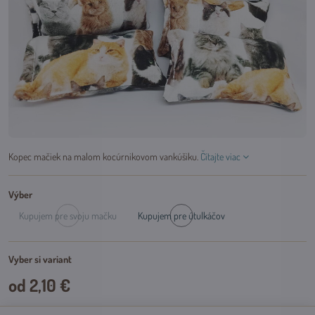
Kopec mačiek na malom kocúrnikovom vankúšiku.
Čítajte viac
Výber
Kupujem pre svoju mačku
Kupujem pre útulkáčov
Dočasne
Skladom
vypredané
Vyber si variant
od 2,10 €