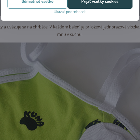
Odmietnuť všetko
Prijať všetky cookies
Ukázať podrobnosti
ky a uväzuje sa na chrbáte. V každom balení je priložená jednorazová vložka,
ranu v suchu.