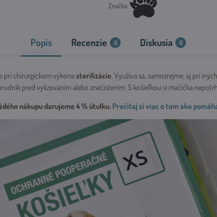
Značka:
Popis
Recenzie
Diskusia
0
0
je pri chirurgickom výkone
sterilizácie
. Využíva sa, samozrejme, aj pri in
rudník pred vylizovaním alebo znečistením. S košieľkou si mačička nepotrh
ždého nákupu darujeme 4 % útulku.
Prečítaj si viac o tom ako pomá