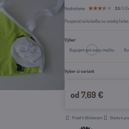
Hodnotenie
3.5
/
5
(
2
Pooperačná košieľka vo veselej farbe
Výber
Kupujem pre svoju mačku
Ku
Skladom
Vyber si variant
od 7,69 €
Pridať k Obľúbeným
Otázka k pr