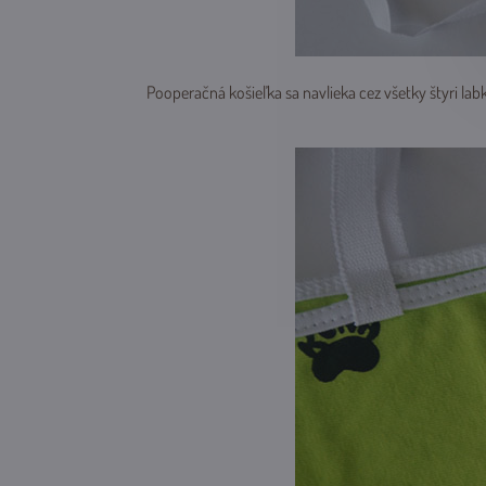
Pooperačná košieľka sa navlieka cez všetky štyri lab