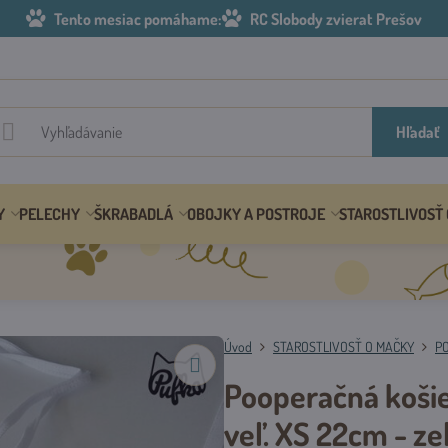
Tento mesiac pomáhame:
RC Slobody zvierat Prešov
Hľadať
Y
PELECHY
ŠKRABADLÁ
OBOJKY A POSTROJE
STAROSTLIVOSŤ
Úvod
STAROSTLIVOSŤ O MAČKY
P
Pooperačná košie
veľ. XS 22cm - z