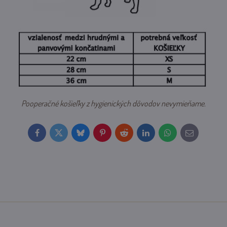
Pooperačné košieľky z hygienických dôvodov nevymieňame.
Facebook
Twitter
Bluesky
Pinterest
Reddit
LinkedIn
WhatsApp
E-
mail