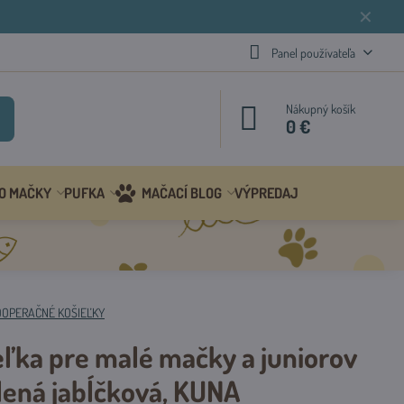
✕
Panel používateľa
Nákupný košík
0 €
 O MAČKY
PUFKA
MAČACÍ BLOG
VÝPREDAJ
OOPERAČNÉ KOŠIEĽKY
ľka pre malé mačky a juniorov
elená jabĺčková, KUNA