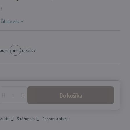
x)
.
Čítajte viac
pujem pre útulkáčov
Skladom
Do košíka
oduktu
Strážny pes
Doprava a platba