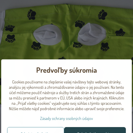
Predvoľby súkromia
Cookies používame na zlepšenie vašej návštevy tejto webovej stránky,
analýzu jej výkonnosti a zhromažďovanie údajov o jej používaní. Na tento
účel môžeme použiť nástroje a služby tretích strán a zhromaždené údaje
sa môžu preniesť k partnerom v EÚ, USA alebo iných krajinách. Kliknutím
na „Prijať všetky cookies“ vyjadrujete svoj súhlas s týmto spracovaním.
Nižšie môžete nájsť podrobné informácie alebo upraviť svoje preferencie.
Zásady ochrany osobných údajov