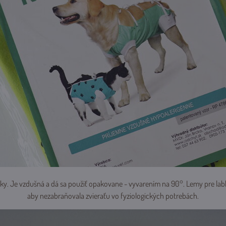
látky. Je vzdušná a dá sa použiť opakovane - vyvarením na 90°. Lemy pre labk
aby nezabraňovala zvieraťu vo fyziologických potrebách.