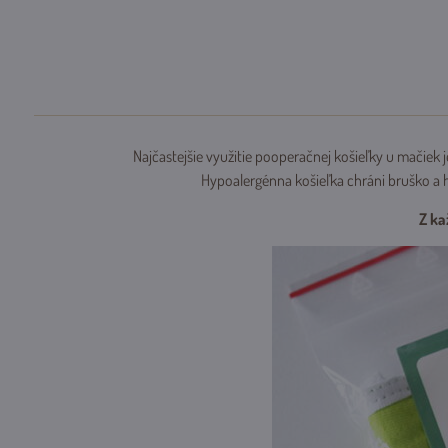
Najčastejšie využitie pooperačnej košieľky u mačiek 
Hypoalergénna košieľka chráni bruško a h
Z ka