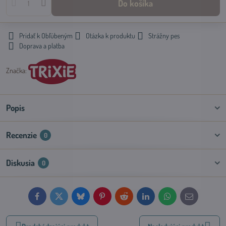
Do košíka
Pridať k Obľúbeným
Otázka k produktu
Strážny pes
Doprava a platba
Značka:
Popis
Recenzie
0
Diskusia
0
Facebook
Twitter
Bluesky
Pinterest
Reddit
LinkedIn
WhatsApp
E-
mail