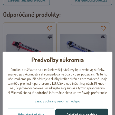
Predchádzajúci produkt
Nasledujúci produkt
Odporúčané produkty:
Predvoľby súkromia
Cookies používame na zlepšenie vašej návštevy tejto webovej stránky,
analýzu jej výkonnosti a zhromažďovanie údajov o jej používaní. Na tento
Reflexný obojok pre mačky s
Reflexný obojok pre mačky s
účel môžeme použiť nástroje a služby tretích strán a zhromaždené údaje
adresárom ružový koralový,
adresárom svetlomodrý, Trixie
sa môžu preniesť k partnerom v EÚ, USA alebo iných krajinách. Kliknutím
Trixie
na „Prijať všetky cookies“ vyjadrujete svoj súhlas s týmto spracovaním.
Skladom
Dočasne vypredané
Nižšie môžete nájsť podrobné informácie alebo upraviť svoje preferencie.
od 3,90 €
od 3,90 €
Zásady ochrany osobných údajov
Zobraziť
Zobraziť
Odmietnuť všetko
Prijať všetky cookies