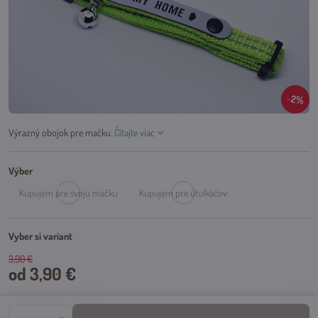
2%
Výrazný obojok pre mačku.
Čítajte viac
Výber
Kupujem pre svoju mačku
Kupujem pre útulkáčov
Dočasne
Dočasne
vypredané
vypredané
Vyber si variant
3,90 €
od 3,90 €