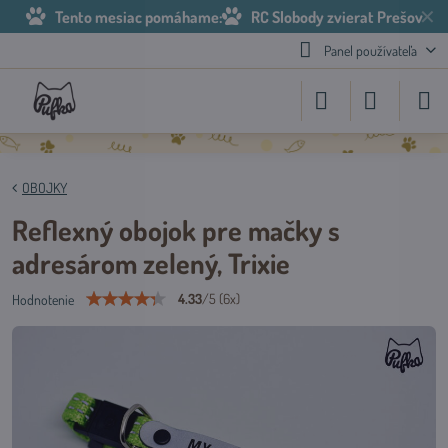
✕
Tento mesiac pomáhame:
RC Slobody zvierat Prešov
Panel používateľa
OBOJKY
Reflexný obojok pre mačky s
adresárom zelený, Trixie
4.33
/
5
(
6
x)
Hodnotenie