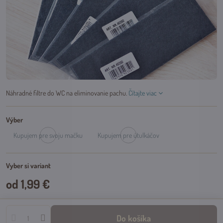
Náhradné filtre do WC na eliminovanie pachu.
Čítajte viac
Výber
Kupujem pre svoju mačku
Kupujem pre útulkáčov
Dočasne
Dočasne
vypredané
vypredané
Vyber si variant
od 1,99 €
Do košíka