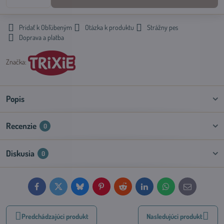
Pridať k Obľúbeným
Otázka k produktu
Strážny pes
Doprava a platba
Značka:
Popis
Recenzie
0
Diskusia
0
Facebook
Twitter
Bluesky
Pinterest
Reddit
LinkedIn
WhatsApp
E-
mail
Predchádzajúci produkt
Nasledujúci produkt