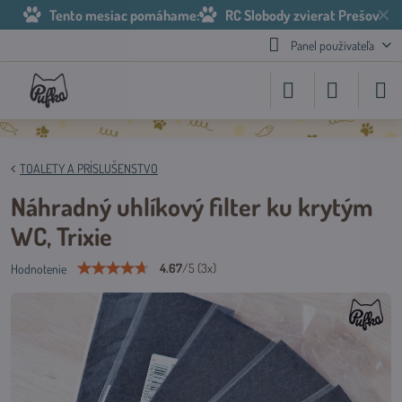
✕
Tento mesiac pomáhame:
RC Slobody zvierat Prešov
Panel používateľa
TOALETY A PRÍSLUŠENSTVO
Náhradný uhlíkový filter ku krytým
WC, Trixie
4.67
/
5
(
3
x)
Hodnotenie