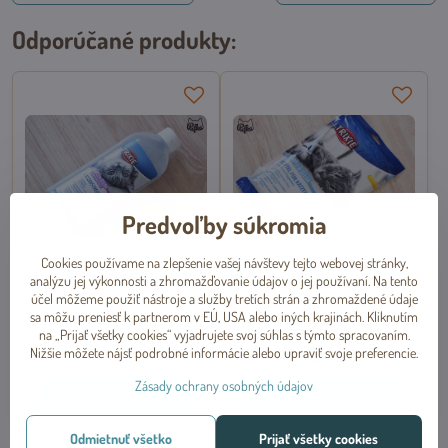
Odporúčané produkty:
Predvoľby súkromia
Cookies používame na zlepšenie vašej návštevy tejto webovej stránky,
analýzu jej výkonnosti a zhromažďovanie údajov o jej používaní. Na tento
Deodorant do mačacej toalety s
Vrecia do mačacej toalety vel. L
účel môžeme použiť nástroje a služby tretích strán a zhromaždené údaje
vôňou detského púdru 750g,
10ks, Trixie
sa môžu preniesť k partnerom v EÚ, USA alebo iných krajinách. Kliknutím
Trixie
na „Prijať všetky cookies“ vyjadrujete svoj súhlas s týmto spracovaním.
Skladom
Skladom
Nižšie môžete nájsť podrobné informácie alebo upraviť svoje preferencie.
od 6,79 €
od 2,85 €
Zásady ochrany osobných údajov
Zobraziť
Zobraziť
Odmietnuť všetko
Prijať všetky cookies