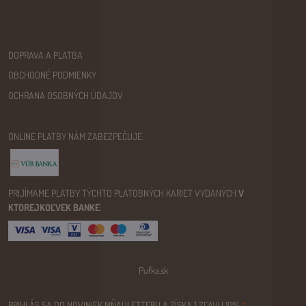
DOPRAVA A PLATBA
OBCHODNÉ PODMIENKY
OCHRANA OSOBNÝCH ÚDAJOV
ONLINE PLATBY NÁM ZABEZPEČUJE:
PRIJÍMAME PLATBY TÝCHTO PLATOBNÝCH KARIET VYDANÝCH
V
KTOREJKOĽVEK BANKE
:
Pufka.sk
PRIHLÁS SA DO NOVINIEK MŇAULETTERU A ZÍSKAJ ZĽAVU 10%
*