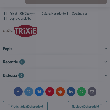
Pridať k Obľúbeným
Otázka k produktu
Strážny pes
Doprava a platba
Značka:
Popis
Recenzie
0
Diskusia
0
Facebook
Twitter
Bluesky
Pinterest
Reddit
LinkedIn
WhatsApp
E-
mail
Predchádzajúci produkt
Nasledujúci produkt