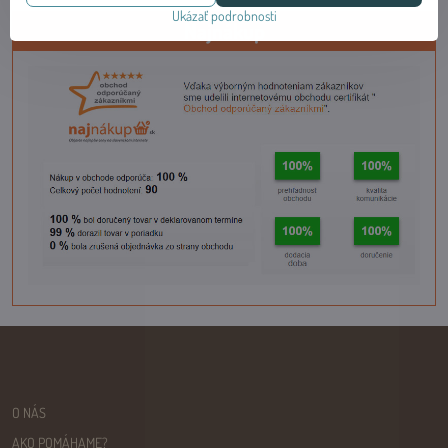
Ukázať podrobnosti
Najnákup
O NÁS
AKO POMÁHAME?