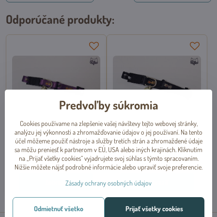
Odporúčané produkty:
Predvoľby súkromia
Cookies používame na zlepšenie vašej návštevy tejto webovej stránky,
analýzu jej výkonnosti a zhromažďovanie údajov o jej používaní. Na tento
Obojok pre mačiatka so vzorom
Obojok pre mačiatka so vzorom
účel môžeme použiť nástroje a služby tretích strán a zhromaždené údaje
mačiek fialový, Trixie
mačiek čierny, Trixie
sa môžu preniesť k partnerom v EÚ, USA alebo iných krajinách. Kliknutím
Dočasne vypredané
Dočasne vypredané
na „Prijať všetky cookies“ vyjadrujete svoj súhlas s týmto spracovaním.
od 1,99 €
od 1,99 €
Nižšie môžete nájsť podrobné informácie alebo upraviť svoje preferencie.
Zobraziť
Zobraziť
Zásady ochrany osobných údajov
Odmietnuť všetko
Prijať všetky cookies