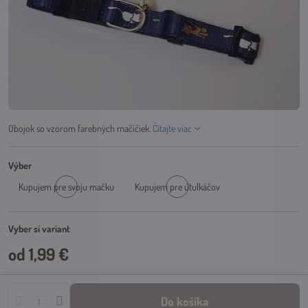
Obojok so vzorom farebných mačičiek.
Čítajte viac
Výber
Kupujem pre svoju mačku
Kupujem pre útulkáčov
Skladom
Skladom
Vyber si variant
od 1,99 €
Do košíka