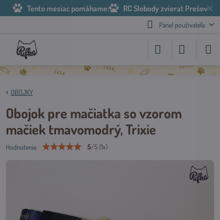
✕
Tento mesiac pomáhame:
RC Slobody zvierat Prešov
Panel používateľa
OBOJKY
Obojok pre mačiatka so vzorom
mačiek tmavomodrý, Trixie
5
/
5
(
1
x)
Hodnotenie