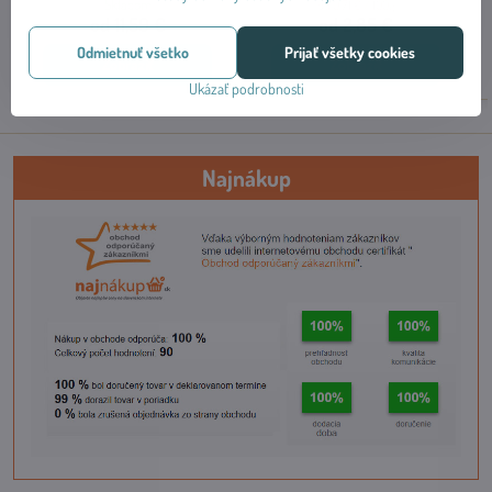
Skladom
od 0,71 €
/ 100g
od 11,59 €
od 2,85 €
Odmietnuť všetko
Prijať všetky cookies
Zobraziť
Zobraziť
Ukázať podrobnosti
Najnákup