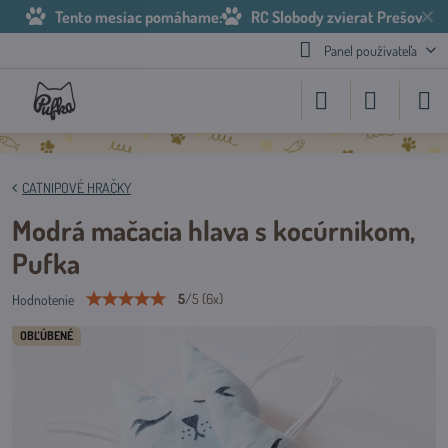
✕
Tento mesiac pomáhame:
RC Slobody zvierat Prešov
Panel používateľa
CATNIPOVÉ HRAČKY
Modrá mačacia hlava s kocúrnikom,
Pufka
5
/
5
(
6
x)
Hodnotenie
OBĽÚBENÉ