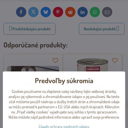
Facebook
Twitter
Bluesky
Pinterest
Reddit
LinkedIn
WhatsApp
E-
mail
Predchádzajúci produkt
Nasledujúci produkt
Odporúčané produkty:
Predvoľby súkromia
Cookies používame na zlepšenie vašej návštevy tejto webovej stránky,
analýzu jej výkonnosti a zhromažďovanie údajov o jej používaní. Na tento
účel môžeme použiť nástroje a služby tretích strán a zhromaždené údaje
sa môžu preniesť k partnerom v EÚ, USA alebo iných krajinách. Kliknutím
na „Prijať všetky cookies“ vyjadrujete svoj súhlas s týmto spracovaním.
Škrabací kartón s loptičkami 48
Konzerva CARNY ADULT
Nižšie môžete nájsť podrobné informácie alebo upraviť svoje preferencie.
x 25 cm, Trixie
hovädzie 400 g, Animonda
Dočasne vypredané
Zásady ochrany osobných údajov