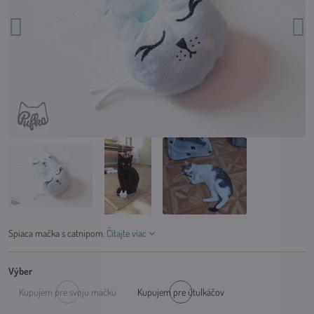
Spiaca mačka s catnipom.
Čítajte viac
Výber
Kupujem pre svoju mačku
Kupujem pre útulkáčov
Dočasne
Skladom