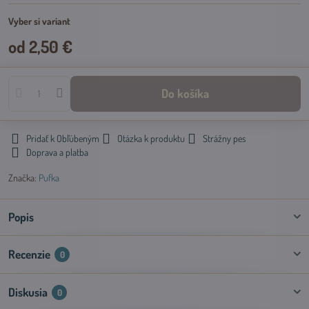
vypredané
Vyber si variant
od 2,50 €
Do košíka
Pridať k Obľúbeným
Otázka k produktu
Strážny pes
Doprava a platba
Značka:
Pufka
Popis
Recenzie
0
Diskusia
0