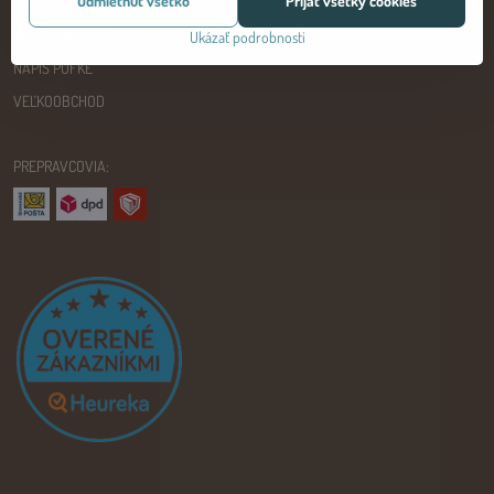
Odmietnuť všetko
Prijať všetky cookies
O NÁS
AKO POMÁHAME?
Ukázať podrobnosti
NAPÍŠ PUFKE
VEĽKOOBCHOD
PREPRAVCOVIA: