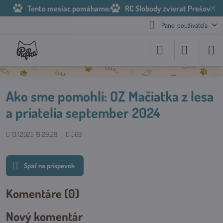
✕
Tento mesiac pomáhame:
RC Slobody zvierat Prešov
Panel používateľa
Ako sme pomohli: OZ Mačiatka z lesa
a priatelia september 2024
Pridané
Počet
13.1.2025 19:29:29
569
zobrazení
Späť na príspevok
Komentáre (0)
Nový komentár