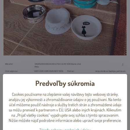
Predvoľby súkromia
Cookies používame na zlepšenie vašej návštevy tejto webovej stránky,
analýzu jej výkonnosti a zhromažďovanie údajov o jej používaní. Na tento
účel môžeme použiť nástroje a služby tretích strán a zhromaždené údaje
sa môžu preniesť k partnerom v EÚ, USA alebo iných krajinách. Kliknutím
na „Prijať všetky cookies“ vyjadrujete svoj súhlas s týmto spracovaním.
- Marta -
Nižšie môžete nájsť podrobné informácie alebo upraviť svoje preferencie.
Diskusia
Zásady ochrany osobných údajov