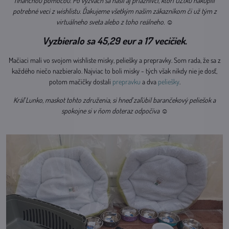
finančnou pomocou. Po výzvach sa našli aj priaznivci, ktorí OZtku nakúpili
potrebné veci z wishlistu. Ďakujeme všetkým našim zákazníkom či už tým z
virtuálneho sveta alebo z toho reálneho. ☺
Vyzbieralo sa 45,29 eur a 17 vecičiek.
Mačiaci mali vo svojom wishliste misky, peliešky a prepravky. Som rada, že sa z
každého niečo nazbieralo. Najviac to boli misky - tých však nikdy nie je dosť,
potom mačičky dostali
prepravku
a dva
peliešky
.
Kráľ Lunko, maskot tohto združenia, si hneď zaľúbil barančekový peliešok a
spokojne si v ňom doteraz odpočíva ☺