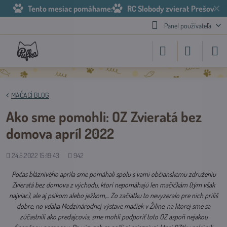
✕
Tento mesiac pomáhame:
RC Slobody zvierat Prešov
Panel používateľa
MAČACÍ BLOG
Ako sme pomohli: OZ Zvieratá bez
domova apríl 2022
Pridané
Počet
24.5.2022 15:19:43
942
zobrazení
Počas bláznivého apríla sme pomáhali spolu s vami občianskemu združeniu
Zvieratá bez domova z východu, ktorí nepomáhajú len mačičkám (tým však
najviac), ale aj psíkom alebo ježkom,... Zo začiatku to nevyzeralo pre nich príliš
dobre, no vďaka Medzinárodnej výstave mačiek v Žiline, na ktorej sme sa
zúčastnili ako predajcovia, sme mohli podporiť toto OZ aspoň nejakou