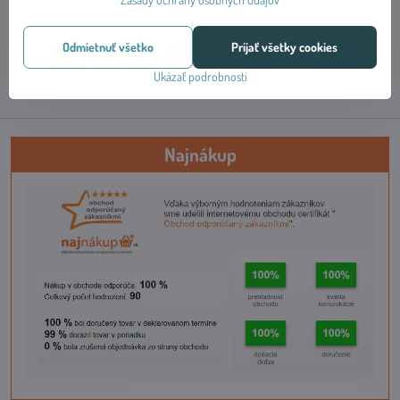
Nový komentár
(0 komentárov)
Odmietnuť všetko
Prijať všetky cookies
Facebook
Twitter
Bluesky
Pinterest
Reddit
LinkedIn
WhatsApp
E-
mail
Ukázať podrobnosti
Najnákup