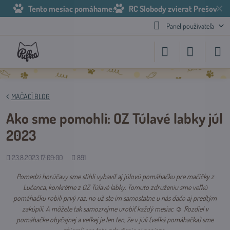
✕
Tento mesiac pomáhame:
RC Slobody zvierat Prešov
Panel používateľa
MAČACÍ BLOG
Ako sme pomohli: OZ Túlavé labky júl
2023
Pridané
Počet
23.8.2023 17:09:00
891
zobrazení
Pomedzi horúčavy sme stihli vybaviť aj júlovú pomáhačku pre mačičky z
Lučenca, konkrétne z OZ Túlavé labky. Tomuto združeniu sme veľkú
pomáhačku robili prvý raz, no už ste im samostatne u nás dačo aj predtým
zakúpili. A môžete tak samozrejme urobiť každý mesiac ☺ Rozdiel v
pomáhačke obyčajnej a veľkej je len ten, že v júli (veľká pomáhačka) sme