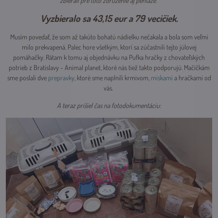
zbierali pre toto združenie aj peniaze.
Vyzbieralo sa 43,15 eur a 79 vecičiek.
Musím povedať, že som až takúto bohatú nádielku nečakala a bola som veľmi
milo prekvapená. Palec hore všetkým, ktorí sa zúčastnili tejto júlovej
pomáhačky. Rátam k tomu aj objednávku na Pufka hračky z chovateľských
potrieb z Bratislavy - Animal planet, ktoré nás tiež takto podporujú. Mačičkám
sme poslali dve
prepravky
, ktoré sme naplnili krmivom,
miskami
a hračkami od
vás.
A teraz prišiel čas na fotodokumentáciu: