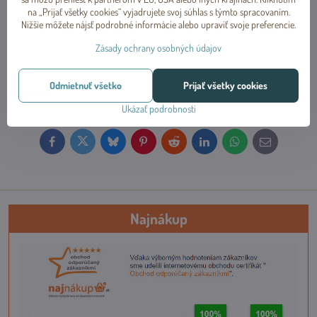
na „Prijať všetky cookies“ vyjadrujete svoj súhlas s týmto spracovaním.
Nižšie môžete nájsť podrobné informácie alebo upraviť svoje preferencie.
Zásady ochrany osobných údajov
- Marta -
Odmietnuť všetko
Prijať všetky cookies
Diskusia
Nový komentár
(0 komentárov)
Ukázať podrobnosti
Facebook
Twitter
Bluesky
Pinterest
Reddit
LinkedIn
WhatsApp
E-
mail
Najnákup