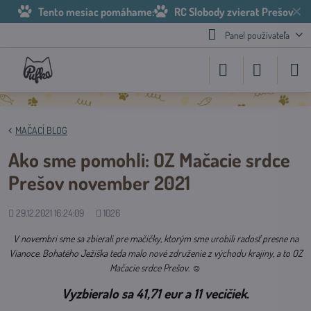
✕
Tento mesiac pomáhame:
RC Slobody zvierat Prešov
Panel používateľa
MAČACÍ BLOG
Ako sme pomohli: OZ Mačacie srdce
Prešov november 2021
Pridané
Počet
29.12.2021 16:24:09
1026
zobrazení
V novembri sme sa zbierali pre mačičky, ktorým sme urobili radosť presne na
Vianoce. Bohatého Ježiška teda malo nové združenie z východu krajiny, a to OZ
Mačacie srdce Prešov
. ☺
Vyzbieralo sa 41,71 eur a 11 vecičiek.