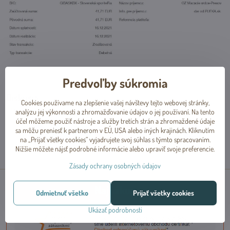
- Marta -
Predvoľby súkromia
Diskusia
Cookies používame na zlepšenie vašej návštevy tejto webovej stránky,
Nový komentár
(0 komentárov)
analýzu jej výkonnosti a zhromažďovanie údajov o jej používaní. Na tento
účel môžeme použiť nástroje a služby tretích strán a zhromaždené údaje
sa môžu preniesť k partnerom v EÚ, USA alebo iných krajinách. Kliknutím
Facebook
Twitter
Bluesky
Pinterest
Reddit
LinkedIn
WhatsApp
E-
na „Prijať všetky cookies“ vyjadrujete svoj súhlas s týmto spracovaním.
mail
Nižšie môžete nájsť podrobné informácie alebo upraviť svoje preferencie.
Zásady ochrany osobných údajov
Najnákup
Odmietnuť všetko
Prijať všetky cookies
Ukázať podrobnosti