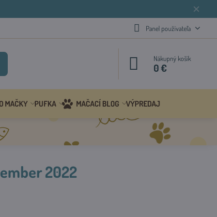
✕
Panel používateľa
Nákupný košík
0 €
 O MAČKY
PUFKA
MAČACÍ BLOG
VÝPREDAJ
ptember 2022