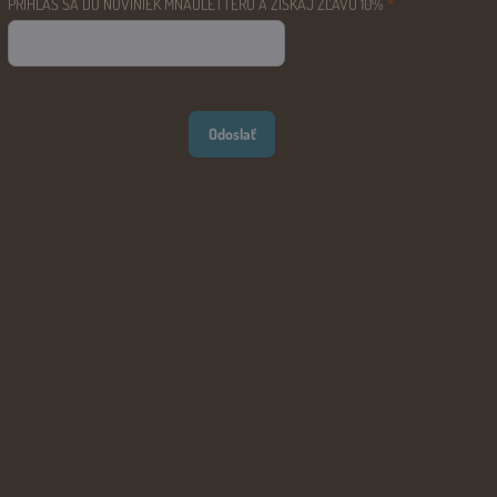
PRIHLÁS SA DO NOVINIEK MŇAULETTERU A ZÍSKAJ ZĽAVU 10%
*
Odoslať