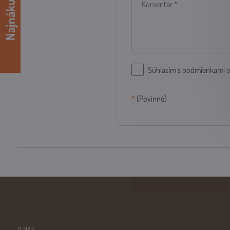
Najnákup
Súhlasím s podmienkami 
*
(Povinné)
O NÁS