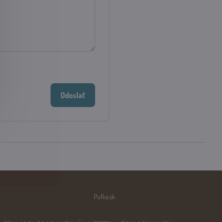
Odoslať
Pufka.sk