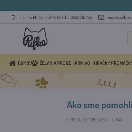
Infolinka PO-SO 8:00-19:00 tel. č. 0902 746 750
mnau@pufka.sk
DOMOV
ŽELANIA PRE OZ
KRMIVO
HRAČKY PRE MAČK
Ako sme pomohli:
Pridané
Počet
30.10.2022 16:50:35
948
zobrazení