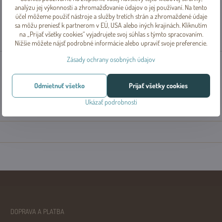
analýzu jej výkonnosti a zhromažďovanie údajov o jej používaní. Na tento
účel môžeme použiť nástroje a služby tretích strán a zhromaždené údaje
sa môžu preniesť k partnerom v EÚ, USA alebo iných krajinách. Kliknutím
na „Prijať všetky cookies“ vyjadrujete svoj súhlas s týmto spracovaním.
Nižšie môžete nájsť podrobné informácie alebo upraviť svoje preferencie.
Zásady ochrany osobných údajov
o ochrane osobných údajov.
*
Odmietnuť všetko
Prijať všetky cookies
Ukázať podrobnosti
DOPRAVA A PLATBA