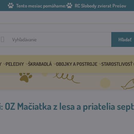
Tento mesiac pomáhame:
RC Slobody zvierat Prešov
Hľadať
Y
PELECHY
ŠKRABADLÁ
OBOJKY A POSTROJE
STAROSTLIVOSŤ
 OZ Mačiatka z lesa a priatelia se