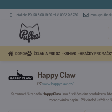
Infolinka PO-SO 8:00-19:00 tel. č. 0902 746 750
mnau@pufka.sk
DOMOV
ŽELANIA PRE OZ
KRMIVO
HRAČKY PRE MAČK
Happy Claw
www.happyclaw.cz/
Kartonová škrabadla
HappyClaw
jsou čistě českým produktem, kte
zpracováním papíru. Při výrobě každého š