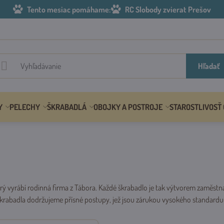
Tento mesiac pomáhame:
RC Slobody zvierat Prešov
Hľadať
Y
PELECHY
ŠKRABADLÁ
OBOJKY A POSTROJE
STAROSTLIVOSŤ
rý vyrábí rodinná firma z Tábora. Každé škrabadlo je tak výtvorem zaměs
krabadla dodržujeme přísné postupy, jež jsou zárukou vysokého standardu a