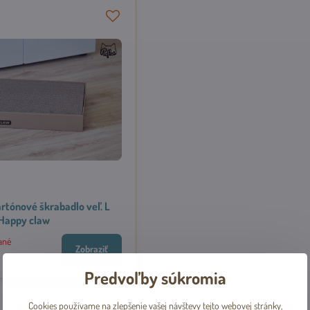
rtónové škrabadlo veľ. L
Happy claw
ané
Zobraziť
Predvoľby súkromia
PB boxs, s.r.o., se sídlem Sokolovská 428/130, 186 00, Praha 8 - Karlín,
Cookies používame na zlepšenie vašej návštevy tejto webovej stránky,