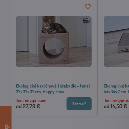
Ekologické kartónové škrabadlo - tunel
Ekologické ka
37x37x37 cm, Happy claw
44x34x7 cm, 
Dočasne vypredané
Dočasne vypred
Zobraziť
od 27,79 €
od 14,50 €