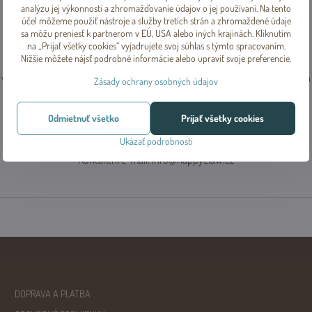
analýzu jej výkonnosti a zhromažďovanie údajov o jej používaní. Na tento
účel môžeme použiť nástroje a služby tretích strán a zhromaždené údaje
IČ: 01750593,
sa môžu preniesť k partnerom v EÚ, USA alebo iných krajinách. Kliknutím
na „Prijať všetky cookies“ vyjadrujete svoj súhlas s týmto spracovaním.
DIČ: CZ01750593
Nižšie môžete nájsť podrobné informácie alebo upraviť svoje preferencie.
 v obchodním rejstříku vedeném Městským soudem v Praze, oddíl C, vložk
Zásady ochrany osobných údajov
Adresa pro doručování: Družstevní 245, 390 02 Tábor - Čekanice
Odmietnuť všetko
Prijať všetky cookies
Telefonní číslo: +420 603 770 095
Ukázať podrobnosti
Kontaktní e-mail: info@happyclaw.cz
DOPRAVA A PLATBA