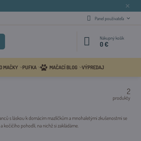
✕
Panel používateľa
Nákupný košík
0 €
 O MAČKY
PUFKA
MAČACÍ BLOG
VÝPREDAJ
2
produkty
tnanců s láskou k domácím mazlíčkům a mnohaletými zkušenostmi se
 kočičího pohodlí, na nichž si zakládáme.